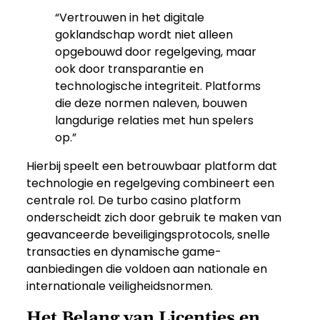
“Vertrouwen in het digitale
goklandschap wordt niet alleen
opgebouwd door regelgeving, maar
ook door transparantie en
technologische integriteit. Platforms
die deze normen naleven, bouwen
langdurige relaties met hun spelers
op.”
Hierbij speelt een betrouwbaar platform dat
technologie en regelgeving combineert een
centrale rol. De turbo casino platform
onderscheidt zich door gebruik te maken van
geavanceerde beveiligingsprotocols, snelle
transacties en dynamische game-
aanbiedingen die voldoen aan nationale en
internationale veiligheidsnormen.
Het Belang van Licenties en