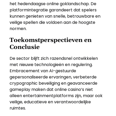
het hedendaagse online goklandschap. De
platformintegratie garandeert dat spelers
kunnen genieten van snelle, betrouwbare en
veilige spellen die voldoen aan de hoogste
normen.
Toekomstperspectieven en
Conclusie
De sector blijft zich razendsnel ontwikkelen
met nieuwe technologieën en regulering.
Embracement van AI-gestuurde
gepersonaliseerde ervaringen, verbeterde
crypographic beveiliging en geavanceerde
gameplay maken dat online casino’s niet
alleen entertainmentplatforms zijn, maar ook
veilige, educatieve en verantwoordelijke
ruimtes.