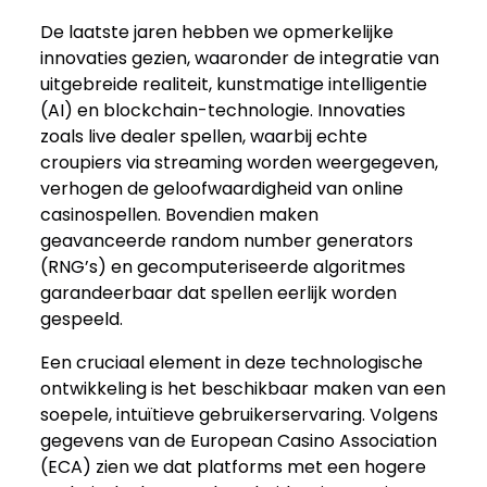
De laatste jaren hebben we opmerkelijke
innovaties gezien, waaronder de integratie van
uitgebreide realiteit, kunstmatige intelligentie
(AI) en blockchain-technologie. Innovaties
zoals live dealer spellen, waarbij echte
croupiers via streaming worden weergegeven,
verhogen de geloofwaardigheid van online
casinospellen. Bovendien maken
geavanceerde random number generators
(RNG’s) en gecomputeriseerde algoritmes
garandeerbaar dat spellen eerlijk worden
gespeeld.
Een cruciaal element in deze technologische
ontwikkeling is het beschikbaar maken van een
soepele, intuïtieve gebruikerservaring. Volgens
gegevens van de European Casino Association
(ECA) zien we dat platforms met een hogere