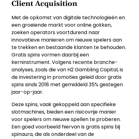
Client Acquisition
Met de opkomst van digitale technologieën en
een groeiende markt voor online gokken,
zoeken operators voortdurend naar
innovatieve manieren om nieuwe spelers aan
te trekken en bestaande klanten te behouden.
Gratis spins vormen daarbij een
kerninstrument. Volgens recente branche-
analyses, zoals die van H2 Gambling Capital, is
de investering in promoties geleid door gratis
spins sinds 2018 met gemiddeld 35% gestegen
jaar-op-jaar.
Deze spins, vaak gekoppeld aan specifieke
slotmachines, bieden een risicovrije manier
voor spelers om nieuwe spellen te proberen.
Een goed voorbeeld hiervan is gratis spins bij
spinaura, die als onderdeel van de