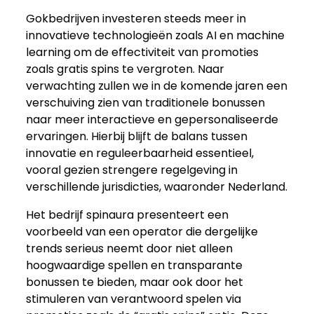
Gokbedrijven investeren steeds meer in
innovatieve technologieën zoals AI en machine
learning om de effectiviteit van promoties
zoals gratis spins te vergroten. Naar
verwachting zullen we in de komende jaren een
verschuiving zien van traditionele bonussen
naar meer interactieve en gepersonaliseerde
ervaringen. Hierbij blijft de balans tussen
innovatie en reguleerbaarheid essentieel,
vooral gezien strengere regelgeving in
verschillende jurisdicties, waaronder Nederland.
Het bedrijf spinaura presenteert een
voorbeeld van een operator die dergelijke
trends serieus neemt door niet alleen
hoogwaardige spellen en transparante
bonussen te bieden, maar ook door het
stimuleren van verantwoord spelen via