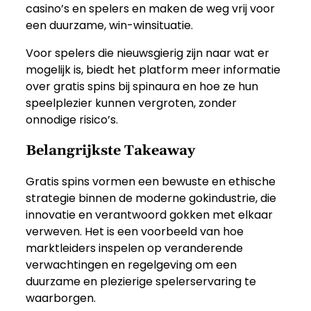
casino’s en spelers en maken de weg vrij voor
een duurzame, win-winsituatie.
Voor spelers die nieuwsgierig zijn naar wat er
mogelijk is, biedt het platform meer informatie
over gratis spins bij spinaura en hoe ze hun
speelplezier kunnen vergroten, zonder
onnodige risico’s.
Belangrijkste Takeaway
Gratis spins vormen een bewuste en ethische
strategie binnen de moderne gokindustrie, die
innovatie en verantwoord gokken met elkaar
verweven. Het is een voorbeeld van hoe
marktleiders inspelen op veranderende
verwachtingen en regelgeving om een
duurzame en plezierige spelerservaring te
waarborgen.