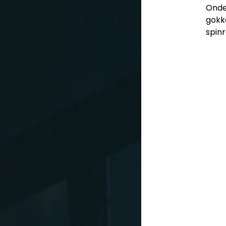
Onde
gokk
spinr