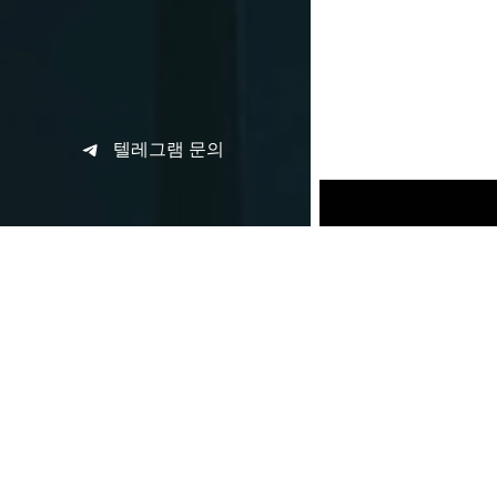
텔레그램 문의
PREVIOUS
Die Zukunft
Branche: Tr