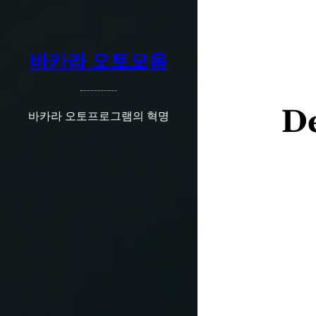
콘
텐
츠
바카라 오토모음
로
바
로
D
가
바카라 오토프로그램의 혁명
기