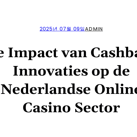
2025년 07월 09일
ADMIN
e Impact van Cashb
Innovaties op de
Nederlandse Onlin
Casino Sector