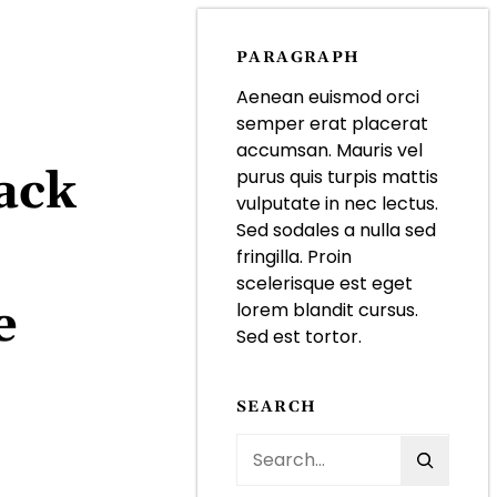
PARAGRAPH
Aenean euismod orci
semper erat placerat
accumsan. Mauris vel
ack
purus quis turpis mattis
vulputate in nec lectus.
Sed sodales a nulla sed
fringilla. Proin
scelerisque est eget
e
lorem blandit cursus.
Sed est tortor.
SEARCH
S
e