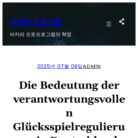
콘
텐
츠
바카라 오토모음
로
바카라 오토프로그램의 혁명
바
로
가
기
2025년 07월 09일
ADMIN
Die Bedeutung der
verantwortungsvolle
n
Glücksspielregulieru