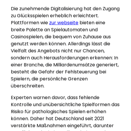
Die zunehmende Digitalisierung hat den Zugang
zu Glücksspielen erheblich erleichtert.
Plattformen wie
zur webseite
bieten eine
breite Palette an Spielautomaten und
Casinospielen, die bequem von Zuhause aus
genutzt werden können. Allerdings lässt die
Vielfalt des Angebots nicht nur Chancen,
sondern auch Herausforderungen erkennen: In
einer Branche, die Milliardenumsätze generiert,
besteht die Gefahr der Fehlsteuerung bei
Spielern, die persönliche Grenzen
überschreiten.
Experten warnen davor, dass fehlende
Kontrolle und unübersichtliche Spielformen das
Risiko für pathologisches Spielen erhöhen
können. Daher hat Deutschland seit 2021
verstärkte Maßnahmen eingeführt, darunter