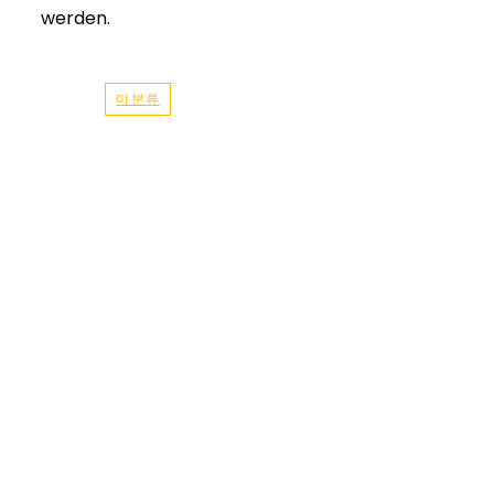
werden.
미분류