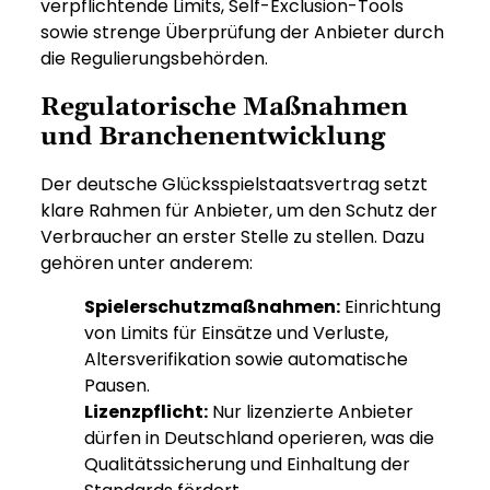
verpflichtende Limits, Self-Exclusion-Tools
sowie strenge Überprüfung der Anbieter durch
die Regulierungsbehörden.
Regulatorische Maßnahmen
und Branchenentwicklung
Der deutsche Glücksspielstaatsvertrag setzt
klare Rahmen für Anbieter, um den Schutz der
Verbraucher an erster Stelle zu stellen. Dazu
gehören unter anderem:
Spielerschutzmaßnahmen:
Einrichtung
von Limits für Einsätze und Verluste,
Altersverifikation sowie automatische
Pausen.
Lizenzpflicht:
Nur lizenzierte Anbieter
dürfen in Deutschland operieren, was die
Qualitätssicherung und Einhaltung der