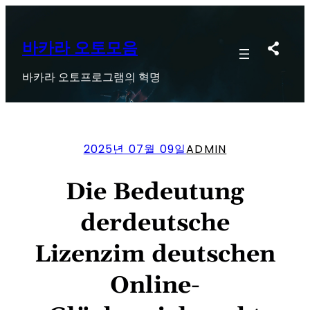
콘
텐
츠
바카라 오토모음
로
바카라 오토프로그램의 혁명
바
로
가
기
2025년 07월 09일
ADMIN
Die Bedeutung
derdeutsche
Lizenzim deutschen
Online-