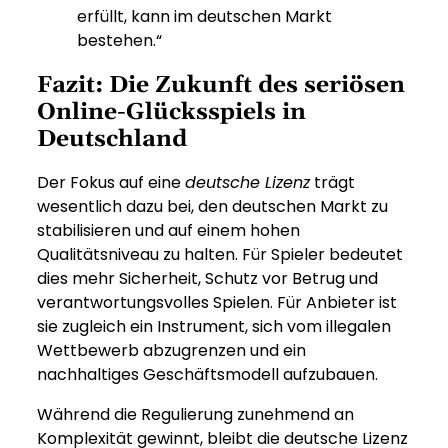
erfüllt, kann im deutschen Markt
bestehen.“
Fazit: Die Zukunft des seriösen
Online-Glücksspiels in
Deutschland
Der Fokus auf eine
deutsche Lizenz
trägt
wesentlich dazu bei, den deutschen Markt zu
stabilisieren und auf einem hohen
Qualitätsniveau zu halten. Für Spieler bedeutet
dies mehr Sicherheit, Schutz vor Betrug und
verantwortungsvolles Spielen. Für Anbieter ist
sie zugleich ein Instrument, sich vom illegalen
Wettbewerb abzugrenzen und ein
nachhaltiges Geschäftsmodell aufzubauen.
Während die Regulierung zunehmend an
Komplexität gewinnt, bleibt die deutsche Lizenz