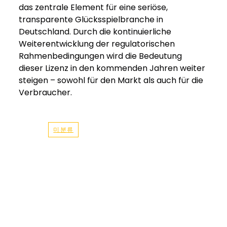
das zentrale Element für eine seriöse,
transparente Glücksspielbranche in
Deutschland. Durch die kontinuierliche
Weiterentwicklung der regulatorischen
Rahmenbedingungen wird die Bedeutung
dieser Lizenz in den kommenden Jahren weiter
steigen – sowohl für den Markt als auch für die
Verbraucher.
미분류