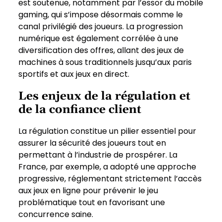
est soutenue, notamment par l’essor du mobile
gaming, qui s’impose désormais comme le
canal privilégié des joueurs. La progression
numérique est également corrélée à une
diversification des offres, allant des jeux de
machines à sous traditionnels jusqu’aux paris
sportifs et aux jeux en direct.
Les enjeux de la régulation et
de la confiance client
La régulation constitue un pilier essentiel pour
assurer la sécurité des joueurs tout en
permettant à l’industrie de prospérer. La
France, par exemple, a adopté une approche
progressive, réglementant strictement l’accès
aux jeux en ligne pour prévenir le jeu
problématique tout en favorisant une
concurrence saine.