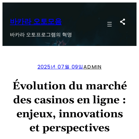
콘
텐
츠
바카라 오토모음
로
바카라 오토프로그램의 혁명
바
로
가
기
2025년 07월 09일
ADMIN
Évolution du marché
des casinos en ligne :
enjeux, innovations
et perspectives