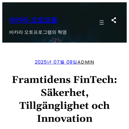
콘
텐
츠
바카라 오토모음
로
바카라 오토프로그램의 혁명
바
로
가
기
2025년 07월 09일
ADMIN
Framtidens FinTech:
Säkerhet,
Tillgänglighet och
Innovation