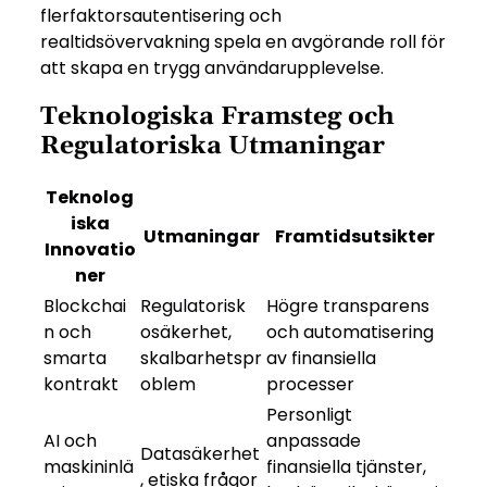
flerfaktorsautentisering och
realtidsövervakning spela en avgörande roll för
att skapa en trygg användarupplevelse.
Teknologiska Framsteg och
Regulatoriska Utmaningar
Teknolog
iska
Utmaningar
Framtidsutsikter
Innovatio
ner
Blockchai
Regulatorisk
Högre transparens
n och
osäkerhet,
och automatisering
smarta
skalbarhetspr
av finansiella
kontrakt
oblem
processer
Personligt
AI och
anpassade
Datasäkerhet
maskininlä
finansiella tjänster,
, etiska frågor