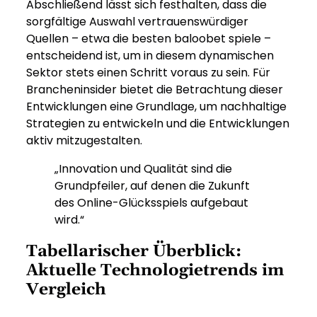
Abschließend lässt sich festhalten, dass die
sorgfältige Auswahl vertrauenswürdiger
Quellen – etwa die besten baloobet spiele –
entscheidend ist, um in diesem dynamischen
Sektor stets einen Schritt voraus zu sein. Für
Brancheninsider bietet die Betrachtung dieser
Entwicklungen eine Grundlage, um nachhaltige
Strategien zu entwickeln und die Entwicklungen
aktiv mitzugestalten.
„Innovation und Qualität sind die
Grundpfeiler, auf denen die Zukunft
des Online-Glücksspiels aufgebaut
wird.“
Tabellarischer Überblick:
Aktuelle Technologietrends im
Vergleich