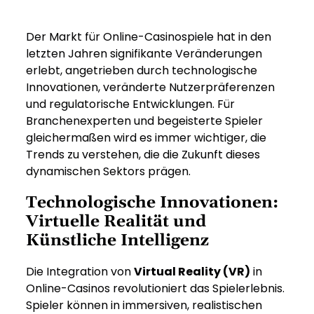
Der Markt für Online-Casinospiele hat in den
letzten Jahren signifikante Veränderungen
erlebt, angetrieben durch technologische
Innovationen, veränderte Nutzerpräferenzen
und regulatorische Entwicklungen. Für
Branchenexperten und begeisterte Spieler
gleichermaßen wird es immer wichtiger, die
Trends zu verstehen, die die Zukunft dieses
dynamischen Sektors prägen.
Technologische Innovationen:
Virtuelle Realität und
Künstliche Intelligenz
Die Integration von
Virtual Reality (VR)
in
Online-Casinos revolutioniert das Spielerlebnis.
Spieler können in immersiven, realistischen