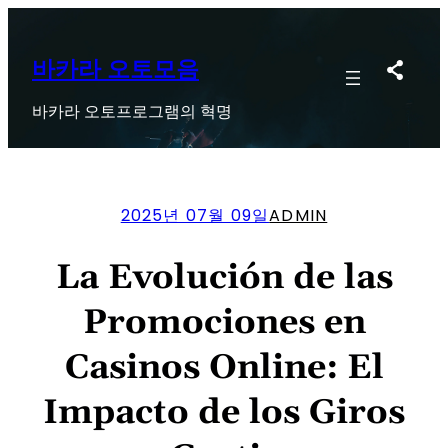
콘
텐
츠
바카라 오토모음
로
바카라 오토프로그램의 혁명
바
로
가
기
2025년 07월 09일
ADMIN
La Evolución de las
Promociones en
Casinos Online: El
Impacto de los Giros