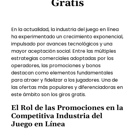
Gratis
En la actualidad, la industria del juego en línea
ha experimentado un crecimiento exponencial,
impulsado por avances tecnológicos y una
mayor aceptación social. Entre las múltiples
estrategias comerciales adoptadas por los
operadores, las promociones y bonos
destacan como elementos fundamentales
para atraer y fidelizar a los jugadores. Una de
las ofertas más populares y diferenciadoras en
este ámbito son los
giros gratis
.
El Rol de las Promociones en la
Competitiva Industria del
Juego en Línea