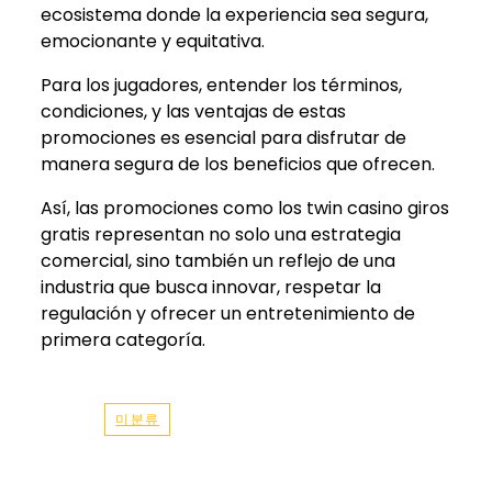
ecosistema donde la experiencia sea segura,
emocionante y equitativa.
Para los jugadores, entender los términos,
condiciones, y las ventajas de estas
promociones es esencial para disfrutar de
manera segura de los beneficios que ofrecen.
Así, las promociones como los twin casino giros
gratis representan no solo una estrategia
comercial, sino también un reflejo de una
industria que busca innovar, respetar la
regulación y ofrecer un entretenimiento de
primera categoría.
미분류