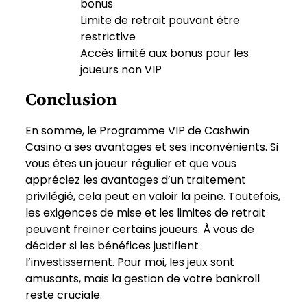
bonus
Limite de retrait pouvant être
restrictive
Accès limité aux bonus pour les
joueurs non VIP
Conclusion
En somme, le Programme VIP de Cashwin
Casino a ses avantages et ses inconvénients. Si
vous êtes un joueur régulier et que vous
appréciez les avantages d’un traitement
privilégié, cela peut en valoir la peine. Toutefois,
les exigences de mise et les limites de retrait
peuvent freiner certains joueurs. À vous de
décider si les bénéfices justifient
l’investissement. Pour moi, les jeux sont
amusants, mais la gestion de votre bankroll
reste cruciale.