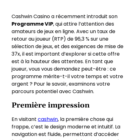
Cashwin Casino a récemment introduit son
Programme VIP
, qui attire l’attention des
amateurs de jeux en ligne. Avec un taux de
retour au joueur (RTP) de 96,3 % sur une
sélection de jeux, et des exigences de mise de
37x, il est important d’explorer si cette offre
est à la hauteur des attentes. En tant que
joueur, vous vous demandez peut-être : ce
programme mérite-t-il votre temps et votre
argent ? Pour le savoir, examinons votre
parcours potentiel avec Cashwin.
Première impression
En visitant
cashwin
, la première chose qui
frappe, c’est le design moderne et intuitif. La
navigation est fluide, permettant d’accéder