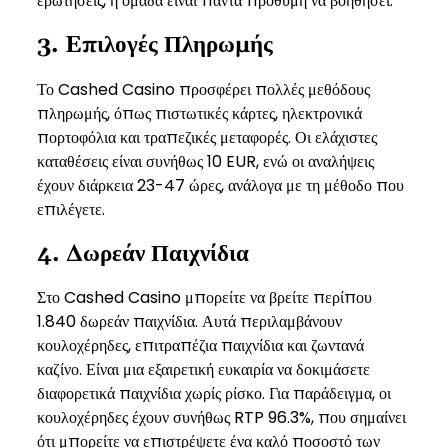
ερωτήσεις, η ομάδα είναι πάντα πρόθυμη να βοηθήσει.
3. Επιλογές Πληρωμής
Το Cashed Casino προσφέρει πολλές μεθόδους
πληρωμής, όπως πιστωτικές κάρτες, ηλεκτρονικά
πορτοφόλια και τραπεζικές μεταφορές. Οι ελάχιστες
καταθέσεις είναι συνήθως 10 EUR, ενώ οι αναλήψεις
έχουν διάρκεια 23-47 ώρες, ανάλογα με τη μέθοδο που
επιλέγετε.
4. Δωρεάν Παιχνίδια
Στο Cashed Casino μπορείτε να βρείτε περίπου
1.840 δωρεάν παιχνίδια. Αυτά περιλαμβάνουν
κουλοχέρηδες, επιτραπέζια παιχνίδια και ζωντανά
καζίνο. Είναι μια εξαιρετική ευκαιρία να δοκιμάσετε
διαφορετικά παιχνίδια χωρίς ρίσκο. Για παράδειγμα, οι
κουλοχέρηδες έχουν συνήθως RTP 96.3%, που σημαίνει
ότι μπορείτε να επιστρέψετε ένα καλό ποσοστό των