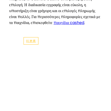
επιλογή. Η διαδικασία εγγραφής είναι εύκολη, η
υποστήριξη είναι γρήγορη και οι επιλογές πληρωμής
είναι πολλές. Για περισσότερες πληροφορίες σχετικά με
τα παιχνίδια, επισκεφθείτε
παιχνίδια cashed
.
미분류