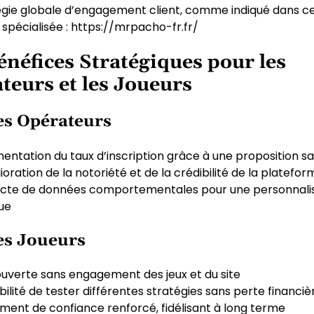
égie globale d’engagement client, comme indiqué dans c
spécialisée : https://mrpacho-fr.fr/
énéfices Stratégiques pour les
teurs et les Joueurs
es Opérateurs
ntation du taux d’inscription grâce à une proposition sa
oration de la notoriété et de la crédibilité de la platefor
ecte de données comportementales pour une personnali
ue
es Joueurs
uverte sans engagement des jeux et du site
bilité de tester différentes stratégies sans perte financiè
ment de confiance renforcé, fidélisant à long terme