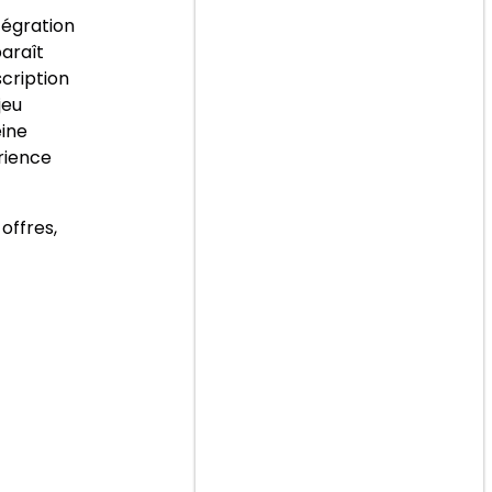
ntégration
paraît
cription
jeu
eine
rience
offres,