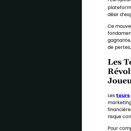
plateforme
désir d’e
Ce mouveme
fondament
gagnante,
de pertes,
Les T
Révol
Joueu
Les
tours
marketing
financière
risque con
Pour compr