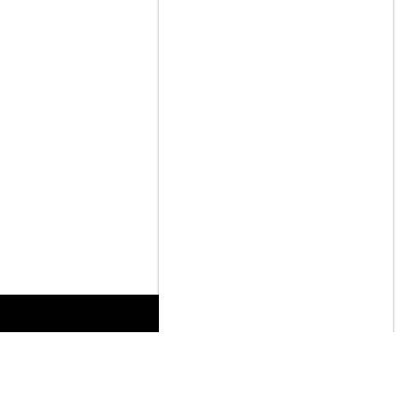
asino-
landse