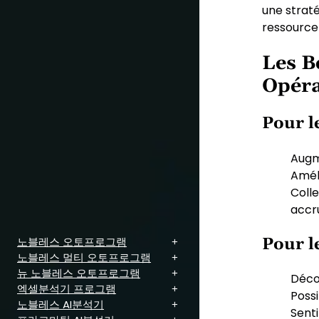
une strat
ressource 
Les B
Opéra
Pour l
Augme
Améli
Coll
accr
Pour l
노블레스 오토프로그램
노블레스 멀티 오토프로그램
뉴 노블레스 오토프로그램
Déco
엑셀분석기 프로그램
Possi
노블레스 AI분석기
Senti