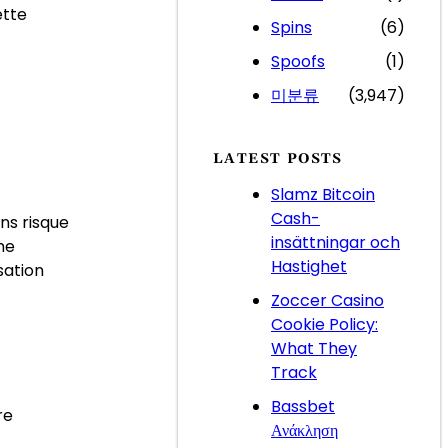
ette
Spins
(6)
Spoofs
(1)
미분류
(3,947)
LATEST POSTS
Slamz Bitcoin
Cash-
ns risque
insättningar och
me
Hastighet
sation
Zoccer Casino
Cookie Policy:
What They
Track
Bassbet
re
Ανάκληση