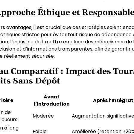
pproche Éthique et Responsabl
rs avantages, il est crucial que ces stratégies soient en
 éthiques strictes pour éviter tout risque de dépendance 
tion. L’industrie doit mettre en place des mécanismes de l
lusion et d’informations transparentes, afin de garantir 
e réellement sécurisée.
au Comparatif : Impact des Tour
its Sans Dépôt
Avant
ritère
Après l’Intégrat
l’Introduction
on de
Modérée
Augmentation significativ
joueurs
on à long
Faible
Améliorée (retention +20