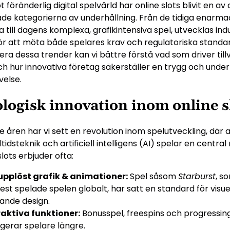
t föränderlig digital spelvärld har online slots blivit en a
ade kategorierna av underhållning. Från de tidiga enarm
 till dagens komplexa, grafikintensiva spel, utvecklas ind
för att möta både spelares krav och regulatoriska stand
era dessa trender kan vi bättre förstå vad som driver til
ch hur innovativa företag säkerställer en trygg och unde
velse.
logisk innovation inom online s
 åren har vi sett en revolution inom spelutveckling, där
ltidsteknik och artificiell intelligens (AI) spelar en central r
ots erbjuder ofta:
pplöst grafik & animationer:
Spel såsom
Starburst
, s
st spelade spelen globalt, har satt en standard för visue
alande design.
raktiva funktioner:
Bonusspel, freespins och progressin
gerar spelare längre.