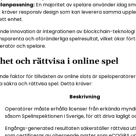
lanpassning:
En majoritet av spelare använder idag s
et kräver responsiv design som kan leverera samma upple
ett enhet.
nde innovation är integrationen av blockchain-teknologi 
sparenta och oföränderliga spelresultat, vilket ökar för
eratör och spelare.
het och rättvisa i online spel
de faktor för tillväxten av online slots är speloperatör
a säkra och rättvisa spel. Detta kräver:
Beskrivning
Operatörer måste erhålla licenser från erkända myndi
såsom Spelinspektionen i Sverige, för att driva lagligt o
Engångs-generated resultaten säkerställer rättvisa utf
som certificeras av oberoende parter som eCOGRA up