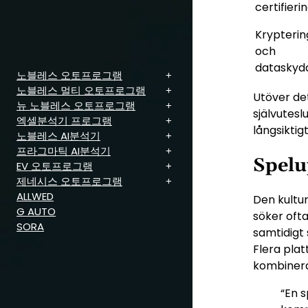
certifieri
Krypterin
och
dataskyd
노블레스 오토프로그램
노블레스 멀티 오토프로그램
Utöver det
뉴 노블레스 오토프로그램
självutesl
엑셀분석기 프로그램
långsiktig
노블레스 AI분석기
프라그마틱 AI분석기
Spelu
EV 오토프로그램
제네시스 오토프로그램
ALLWED
Den kultur
G AUTO
söker ofta
SORA
samtidigt 
Flera plat
kombinera
“En s