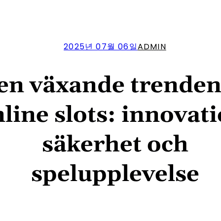
2025년 07월 06일
ADMIN
en växande trenden
line slots: innovati
säkerhet och
spelupplevelse