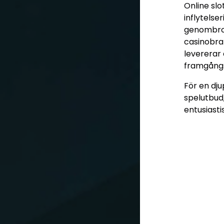
Online slo
inflytelse
genombrott
casinobra
levererar
framgångs
För en dju
spelutbud,
entusiasti