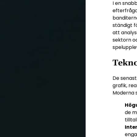
I en snabb
efterfråg
banditerna
ständigt 
att analys
sektorn o
spelupple
Tekno
De senaste
grafik, rea
Moderna sl
Högu
de me
tillt
Inte
enga