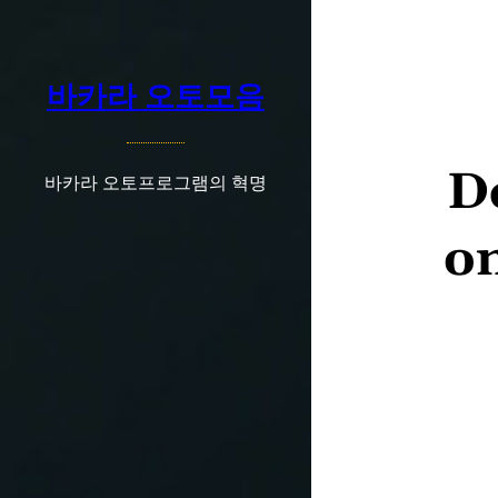
콘
텐
츠
바카라 오토모음
로
바
로
D
가
바카라 오토프로그램의 혁명
기
on