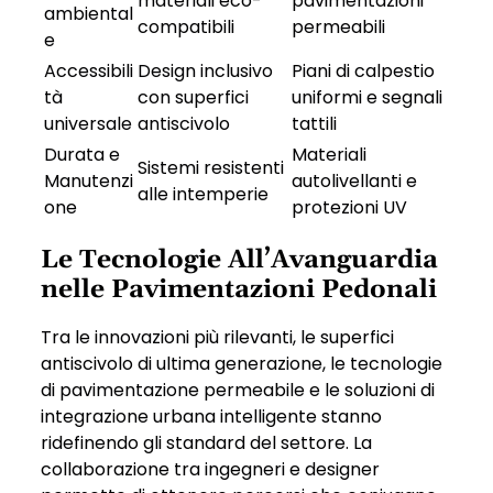
materiali eco-
pavimentazioni
ambiental
compatibili
permeabili
e
Accessibili
Design inclusivo
Piani di calpestio
tà
con superfici
uniformi e segnali
universale
antiscivolo
tattili
Durata e
Materiali
Sistemi resistenti
Manutenzi
autolivellanti e
alle intemperie
one
protezioni UV
Le Tecnologie All’Avanguardia
nelle Pavimentazioni Pedonali
Tra le innovazioni più rilevanti, le superfici
antiscivolo di ultima generazione, le tecnologie
di pavimentazione permeabile e le soluzioni di
integrazione urbana intelligente stanno
ridefinendo gli standard del settore. La
collaborazione tra ingegneri e designer