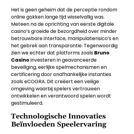
Het is geen geheim dat de perceptie rondom
online gokken lange tijd wisselvallig was.
Meteen na de oprichting van eerste digitale
casino’s groeide de bezorgdheid over minder
betrouwbare interface, manipulatierisico’s en
het gebrek aan transparantie. Tegenwoordig
zien we echter dat platforms zoals
Bruno
Casino
investeren in geavanceerde
beveiliging, eerlijke spelmechanismen en
certificering door onafhankelijke instanties
zoals eCOGRA. Dit creëert een veilige
omgeving waarbij spelers vertrouwen
ontwikkelen en verantwoord spelen wordt
gestimuleerd.
Technologische Innovaties
Beïnvloeden Speelervaring