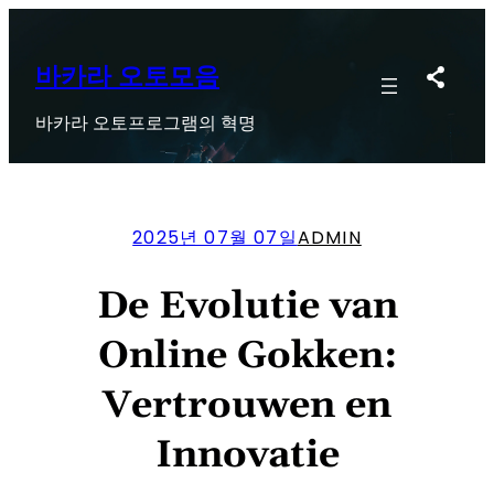
콘
텐
츠
바카라 오토모음
로
바카라 오토프로그램의 혁명
바
로
가
기
2025년 07월 07일
ADMIN
De Evolutie van
Online Gokken:
Vertrouwen en
Innovatie