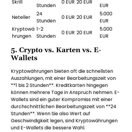
Skrill
0 EUR
20 EUR
Stunden
EUR
24
5.000
Neteller
0 EUR
20 EUR
Stunden
EUR
Kryptowä
1-2
5.000
0 EUR
20 EUR
hrungen
Stunden
EUR
5. Crypto vs. Karten vs. E-
Wallets
Kryptowährungen bieten oft die schnellsten
Auszahlungen, mit einer Bearbeitungszeit von
**1 bis 2 Stunden**. Kreditkarten hingegen
können mehrere Tage in Anspruch nehmen. E-
Wallets sind ein guter Kompromiss mit einer
durchschnittlichen Bearbeitungszeit von **24
Stunden**. Wenn Sie also Wert auf
Geschwindigkeit legen, sind Kryptowährungen
und E-Wallets die bessere Wahl.