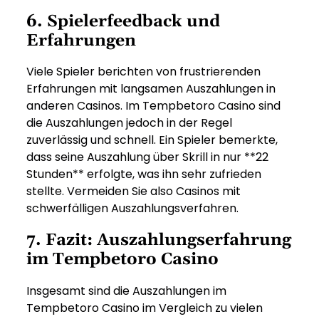
6. Spielerfeedback und
Erfahrungen
Viele Spieler berichten von frustrierenden
Erfahrungen mit langsamen Auszahlungen in
anderen Casinos. Im Tempbetoro Casino sind
die Auszahlungen jedoch in der Regel
zuverlässig und schnell. Ein Spieler bemerkte,
dass seine Auszahlung über Skrill in nur **22
Stunden** erfolgte, was ihn sehr zufrieden
stellte. Vermeiden Sie also Casinos mit
schwerfälligen Auszahlungsverfahren.
7. Fazit: Auszahlungserfahrung
im Tempbetoro Casino
Insgesamt sind die Auszahlungen im
Tempbetoro Casino im Vergleich zu vielen