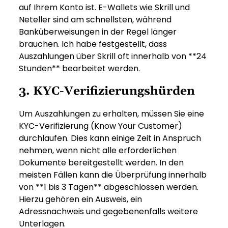
auf Ihrem Konto ist. E-Wallets wie Skrill und
Neteller sind am schnellsten, während
Banküberweisungen in der Regel länger
brauchen. Ich habe festgestellt, dass
Auszahlungen über Skrill oft innerhalb von **24
Stunden** bearbeitet werden.
3. KYC-Verifizierungshürden
Um Auszahlungen zu erhalten, müssen Sie eine
KYC-Verifizierung (Know Your Customer)
durchlaufen. Dies kann einige Zeit in Anspruch
nehmen, wenn nicht alle erforderlichen
Dokumente bereitgestellt werden. In den
meisten Fällen kann die Überprüfung innerhalb
von **1 bis 3 Tagen** abgeschlossen werden.
Hierzu gehören ein Ausweis, ein
Adressnachweis und gegebenenfalls weitere
Unterlagen.