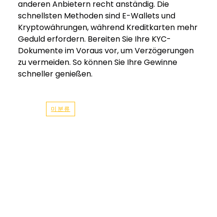
anderen Anbietern recht anständig. Die
schnellsten Methoden sind E-Wallets und
Kryptowährungen, während Kreditkarten mehr
Geduld erfordern. Bereiten Sie Ihre KYC-
Dokumente im Voraus vor, um Verzögerungen
zu vermeiden. So können Sie Ihre Gewinne
schneller genießen.
미분류