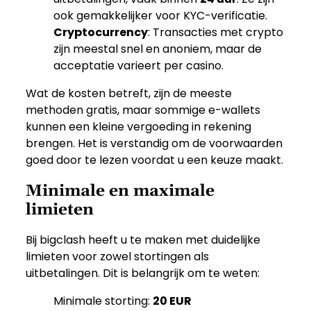
ook gemakkelijker voor KYC-verificatie.
Cryptocurrency
: Transacties met crypto
zijn meestal snel en anoniem, maar de
acceptatie varieert per casino.
Wat de kosten betreft, zijn de meeste
methoden gratis, maar sommige e-wallets
kunnen een kleine vergoeding in rekening
brengen. Het is verstandig om de voorwaarden
goed door te lezen voordat u een keuze maakt.
Minimale en maximale
limieten
Bij bigclash heeft u te maken met duidelijke
limieten voor zowel stortingen als
uitbetalingen. Dit is belangrijk om te weten:
Minimale storting:
20 EUR