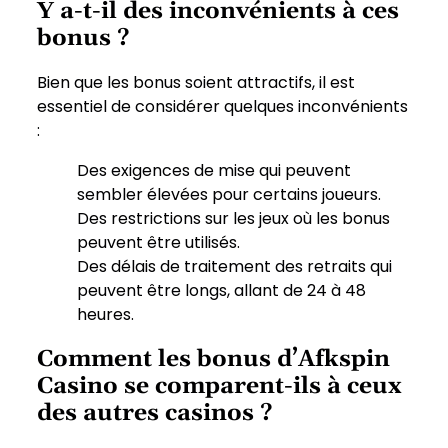
Y a-t-il des inconvénients à ces
bonus ?
Bien que les bonus soient attractifs, il est
essentiel de considérer quelques inconvénients
:
Des exigences de mise qui peuvent
sembler élevées pour certains joueurs.
Des restrictions sur les jeux où les bonus
peuvent être utilisés.
Des délais de traitement des retraits qui
peuvent être longs, allant de 24 à 48
heures.
Comment les bonus d’Afkspin
Casino se comparent-ils à ceux
des autres casinos ?