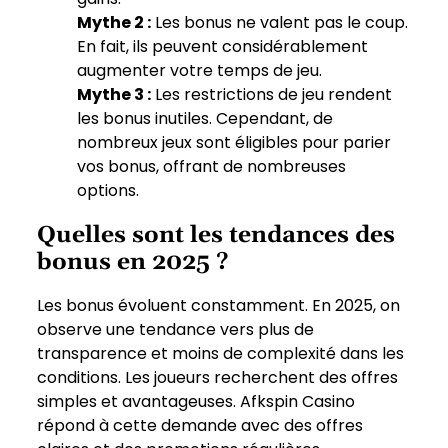
Mythe 2 :
Les bonus ne valent pas le coup.
En fait, ils peuvent considérablement
augmenter votre temps de jeu.
Mythe 3 :
Les restrictions de jeu rendent
les bonus inutiles. Cependant, de
nombreux jeux sont éligibles pour parier
vos bonus, offrant de nombreuses
options.
Quelles sont les tendances des
bonus en 2025 ?
Les bonus évoluent constamment. En 2025, on
observe une tendance vers plus de
transparence et moins de complexité dans les
conditions. Les joueurs recherchent des offres
simples et avantageuses. Afkspin Casino
répond à cette demande avec des offres