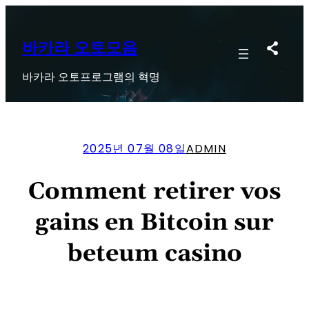
콘
텐
츠
바카라 오토모음
로
바카라 오토프로그램의 혁명
바
로
가
기
2025년 07월 08일
ADMIN
Comment retirer vos
gains en Bitcoin sur
beteum casino