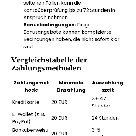
seltenen Fällen kann die
Kontoüberprüfung bis zu 72 Stunden in
Anspruch nehmen.
Bonusbedingungen:
Einige
Bonusangebote können komplizierte
Bedingungen haben, die nicht sofort klar
sind.
Vergleichstabelle der
Zahlungsmethoden
Zahlungsmet
Minimale
Auszahlung
hode
Einzahlung
szeit
23-47
Kreditkarte
20 EUR
Stunden
E-Wallet (z. B.
20 EUR
24 Stunden
PayPal)
Banküberweisu
3-5
20 EUR