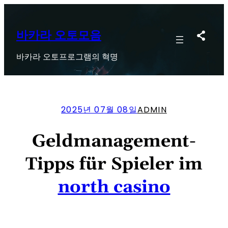
콘
텐
츠
바카라 오토모음
로
바카라 오토프로그램의 혁명
바
로
가
기
2025년 07월 08일
ADMIN
Geldmanagement-
Tipps für Spieler im
north casino