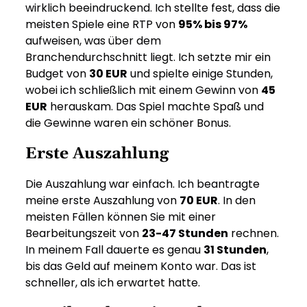
wirklich beeindruckend. Ich stellte fest, dass die
meisten Spiele eine RTP von
95% bis 97%
aufweisen, was über dem
Branchendurchschnitt liegt. Ich setzte mir ein
Budget von
30 EUR
und spielte einige Stunden,
wobei ich schließlich mit einem Gewinn von
45
EUR
herauskam. Das Spiel machte Spaß und
die Gewinne waren ein schöner Bonus.
Erste Auszahlung
Die Auszahlung war einfach. Ich beantragte
meine erste Auszahlung von
70 EUR
. In den
meisten Fällen können Sie mit einer
Bearbeitungszeit von
23-47 Stunden
rechnen.
In meinem Fall dauerte es genau
31 Stunden
,
bis das Geld auf meinem Konto war. Das ist
schneller, als ich erwartet hatte.