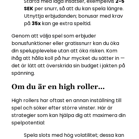
Starta med låga insatser, exempelvis
2-5
SEK
per snurr, så att du kan spela längre.
Utnyttja erbjudanden; bonusar med krav
på
35x
kan ge extra speltid.
Genom att välja spel som erbjuder
bonusfunktioner eller gratissnurr kan du öka
din spelupplevelse utan att öka risken. Kom
ihåg att hålla koll på hur mycket du sätter in —
det är lätt att överskrida sin budget i jakten på
spänning.
Om du är en high roller…
High rollers har oftast en annan inställning till
spel och söker efter större vinster. Här är
strategier som kan hjälpa dig att maximera din
spelpotential:
Spela slots med hög volatilitet; dessa kan