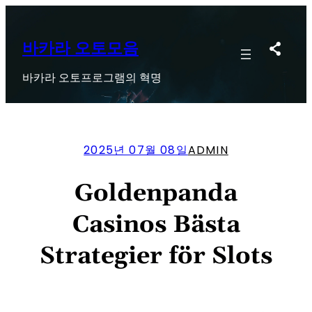
콘
텐
츠
바카라 오토모음
로
바카라 오토프로그램의 혁명
바
로
가
기
2025년 07월 08일
ADMIN
Goldenpanda
Casinos Bästa
Strategier för Slots