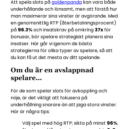
Att spela slots på
goldenpanda
kan vara både
underhållande och lönsamt, men att förstå hur
man maximerar sina vinster är avgörande. Med
en genomsnittlig RTP (återbetalningsprocent)
på
96.3%
och insatskrav på omkring
37x
för
bonusar, bör spelare strategiskt planera sina
insatser. Här går vi igenom de bästa
strategierna för olika typer av spelare, så att
du kan få ut det mesta av ditt spelande.
Om du är en avslappnad
spelare…
För de som spelar slots för avkoppling och
nöje, är det viktigt att fokusera på
underhållning snarare än att jaga stora vinster.
Här är några tips:
Välj spel med hög RTP; sikta på minst
96%
.