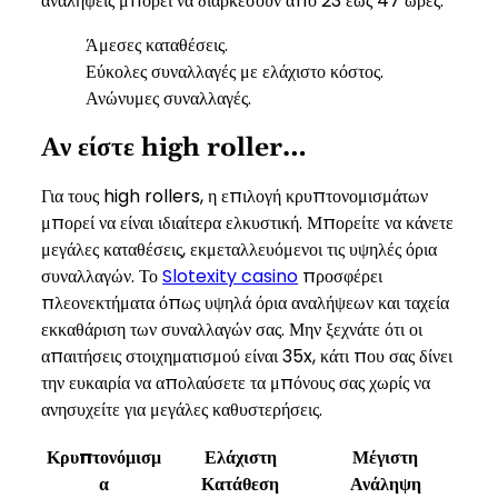
αναλήψεις μπορεί να διαρκέσουν από 23 έως 47 ώρες.
Άμεσες καταθέσεις.
Εύκολες συναλλαγές με ελάχιστο κόστος.
Ανώνυμες συναλλαγές.
Αν είστε high roller…
Για τους high rollers, η επιλογή κρυπτονομισμάτων
μπορεί να είναι ιδιαίτερα ελκυστική. Μπορείτε να κάνετε
μεγάλες καταθέσεις, εκμεταλλευόμενοι τις υψηλές όρια
συναλλαγών. Το
Slotexity casino
προσφέρει
πλεονεκτήματα όπως υψηλά όρια αναλήψεων και ταχεία
εκκαθάριση των συναλλαγών σας. Μην ξεχνάτε ότι οι
απαιτήσεις στοιχηματισμού είναι 35x, κάτι που σας δίνει
την ευκαιρία να απολαύσετε τα μπόνους σας χωρίς να
ανησυχείτε για μεγάλες καθυστερήσεις.
Κρυπτονόμισμ
Ελάχιστη
Μέγιστη
α
Κατάθεση
Ανάληψη