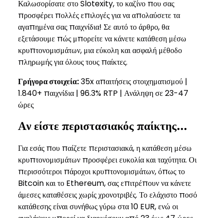
Καλωσορίσατε στο Slotexity, το καζίνο που σας
προσφέρει πολλές επιλογές για να απολαύσετε τα
αγαπημένα σας παιχνίδια! Σε αυτό το άρθρο, θα
εξετάσουμε πώς μπορείτε να κάνετε κατάθεση μέσω
κρυπτονομισμάτων, μια εύκολη και ασφαλή μέθοδο
πληρωμής για όλους τους παίκτες.
Γρήγορα στοιχεία:
35x απαιτήσεις στοιχηματισμού |
1.840+ παιχνίδια | 96.3% RTP | Ανάληψη σε 23-47
ώρες
Αν είστε περιστασιακός παίκτης…
Για εσάς που παίζετε περιστασιακά, η κατάθεση μέσω
κρυπτονομισμάτων προσφέρει ευκολία και ταχύτητα. Οι
περισσότεροι πάροχοι κρυπτονομισμάτων, όπως το
Bitcoin και το Ethereum, σας επιτρέπουν να κάνετε
άμεσες καταθέσεις χωρίς χρονοτριβές. Το ελάχιστο ποσό
κατάθεσης είναι συνήθως γύρω στα 10 EUR, ενώ οι