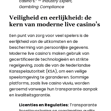
casino’s.” —
Industry Expert,
Gambling Compliance
Veiligheid en eerlijkheid: de
kern van moderne live casino’s
Een punt van zorg voor veel spelers is de
eerlijkheid van de uitkomsten en de
bescherming van persoonlijke gegevens.
Moderne live casino’s maken gebruik van
gecertificeerde technologieën en strikte
regelgeving, zoals die van de Nederlandse
Kansspelautoriteit (KSA), om een veilige
speelomgeving te garanderen. Sommige
platforms, zoals live casino viuviu, worden
geroemd vanwege hun transparante aanpak
en kwaliteitsgarantie.
Licenties en Regulaties:
Transparante
licentieverlening en regelmatige audits