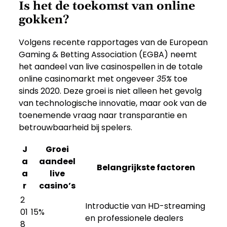
Is het de toekomst van online
gokken?
Volgens recente rapportages van de European
Gaming & Betting Association (EGBA) neemt
het aandeel van live casinospellen in de totale
online casinomarkt met ongeveer
35%
toe
sinds 2020. Deze groei is niet alleen het gevolg
van technologische innovatie, maar ook van de
toenemende vraag naar transparantie en
betrouwbaarheid bij spelers.
J
Groei
a
aandeel
Belangrijkste factoren
a
live
r
casino’s
2
Introductie van HD-streaming
01
15%
en professionele dealers
8