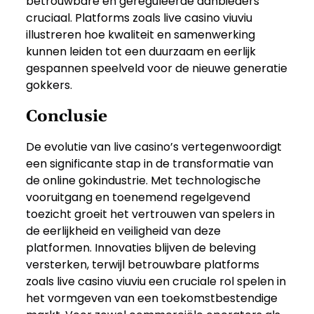
betrouwbare en gereguleerde aanbieders
cruciaal. Platforms zoals live casino viuviu
illustreren hoe kwaliteit en samenwerking
kunnen leiden tot een duurzaam en eerlijk
gespannen speelveld voor de nieuwe generatie
gokkers.
Conclusie
De evolutie van live casino’s vertegenwoordigt
een significante stap in de transformatie van
de online gokindustrie. Met technologische
vooruitgang en toenemend regelgevend
toezicht groeit het vertrouwen van spelers in
de eerlijkheid en veiligheid van deze
platformen. Innovaties blijven de beleving
versterken, terwijl betrouwbare platforms
zoals live casino viuviu een cruciale rol spelen in
het vormgeven van een toekomstbestendige