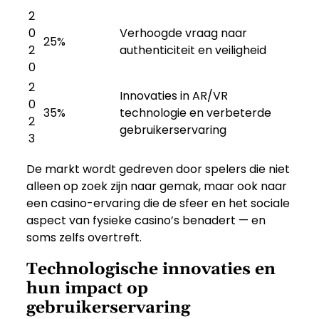
2
0
Verhoogde vraag naar
25%
2
authenticiteit en veiligheid
0
2
Innovaties in AR/VR
0
35%
technologie en verbeterde
2
gebruikerservaring
3
De markt wordt gedreven door spelers die niet
alleen op zoek zijn naar gemak, maar ook naar
een casino-ervaring die de sfeer en het sociale
aspect van fysieke casino’s benadert — en
soms zelfs overtreft.
Technologische innovaties en
hun impact op
gebruikerservaring