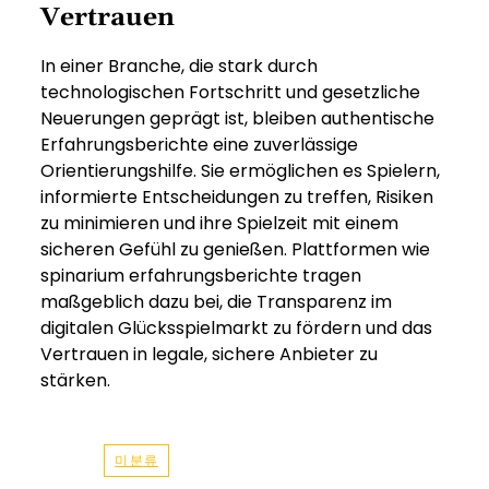
Vertrauen
In einer Branche, die stark durch
technologischen Fortschritt und gesetzliche
Neuerungen geprägt ist, bleiben authentische
Erfahrungsberichte eine zuverlässige
Orientierungshilfe. Sie ermöglichen es Spielern,
informierte Entscheidungen zu treffen, Risiken
zu minimieren und ihre Spielzeit mit einem
sicheren Gefühl zu genießen. Plattformen wie
spinarium erfahrungsberichte tragen
maßgeblich dazu bei, die Transparenz im
digitalen Glücksspielmarkt zu fördern und das
Vertrauen in legale, sichere Anbieter zu
stärken.
미분류