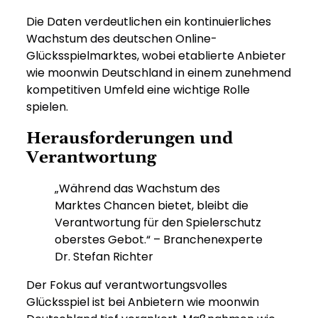
Die Daten verdeutlichen ein kontinuierliches
Wachstum des deutschen Online-
Glücksspielmarktes, wobei etablierte Anbieter
wie moonwin Deutschland in einem zunehmend
kompetitiven Umfeld eine wichtige Rolle
spielen.
Herausforderungen und
Verantwortung
„Während das Wachstum des
Marktes Chancen bietet, bleibt die
Verantwortung für den Spielerschutz
oberstes Gebot.“ – Branchenexperte
Dr. Stefan Richter
Der Fokus auf verantwortungsvolles
Glücksspiel ist bei Anbietern wie moonwin