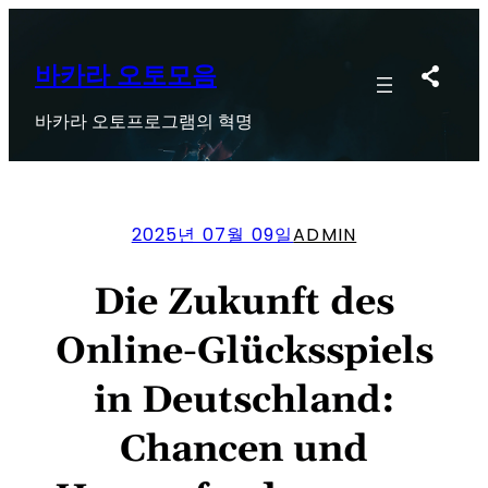
콘
텐
츠
바카라 오토모음
로
바카라 오토프로그램의 혁명
바
로
가
기
2025년 07월 09일
ADMIN
Die Zukunft des
Online-Glücksspiels
in Deutschland:
Chancen und