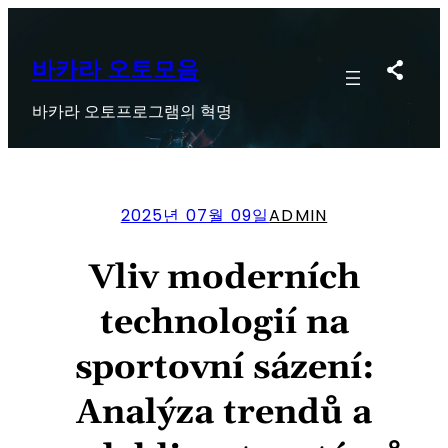
콘
텐
츠
바카라 오토모음
로
바카라 오토프로그램의 혁명
바
로
가
기
2025년 07월 09일
ADMIN
Vliv moderních
technologií na
sportovní sázení:
Analýza trendů a