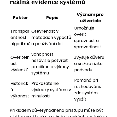
reálná evidence systémů
Význam pro
Faktor
Popis
uživatele
Umožňuje
Transpar
Otevřenost v
ověřit
entnost
metodách výpočtů
správnost a
algoritmů
a používání dat
spravedlnost
Schopnost
Ověřiteln
Zvyšuje důvěru
nezávisle potvrdit
ost
a snižuje riziko
predikce a výkony
výsledků
podvodu
systému
Pomáhá při
Historick
Prokazatelné
rozhodování,
á
výsledky systému v
zda systém
výkonost
minulosti
využít
Příkladem důvěryhodného přístupu může být
platforma, která na svých stránkách zveřejňuje