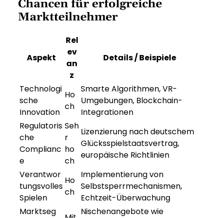
Chancen für erfolgreiche
Marktteilnehmer
Rel
ev
Aspekt
Details / Beispiele
an
z
Technologi
Smarte Algorithmen, VR-
Ho
sche
Umgebungen, Blockchain-
ch
Innovation
Integrationen
Regulatoris
Seh
Lizenzierung nach deutschem
che
r
Glücksspielstaatsvertrag,
Complianc
ho
europäische Richtlinien
e
ch
Verantwor
Implementierung von
Ho
tungsvolles
Selbstsperrmechanismen,
ch
Spielen
Echtzeit-Überwachung
Marktseg
Nischenangebote wie
Mit