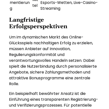
mentierun
Esports-Wetten, Live-Casino-
tel
g
Streaming
Langfristige
Erfolgsperspektiven
Um im dynamischen Markt des Online-
Glücksspiels nachhaltigen Erfolg zu erzielen,
müssen Anbieter auf Innovation,
Regulierungskonformität und
verantwortungsvolles Handeln setzen. Dabei
spielt die Nutzerbindung durch personalisierte
Angebote, sichere Zahlungsmethoden und
attraktive Bonusprogramme eine zentrale
Rolle.
Ein beispielhaft bewährter Ansatz ist die
Einführung eines transparenten Registrierung-
und Verifizierungsprozesses. Für potentielle