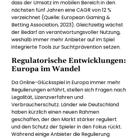
dass der Umsatz im mobilen Bereich in den
nächsten fünf Jahren eine CAGR von 12 %
verzeichnet (Quelle: European Gaming &
Betting Association, 2023). Gleichzeitig wächst
der Bedarf an verantwortungsvoller Nutzung,
weshalb immer mehr Anbieter auf im Spiel
integrierte Tools zur Suchtprävention setzen.
Regulatorische Entwicklungen:
Europa im Wandel
Da Online-Glücksspiel in Europa immer mehr
Regulierungen erfährt, stellen sich Fragen nach
Legalität, Lizenzverfahren und
Verbraucherschutz. Länder wie Deutschland
haben kürzlich einen neuen Rahmen
geschaffen, der den Markt stärker reguliert
und den Schutz der Spieler in den Fokus rückt.
Während einige Anbieter die Regulierung