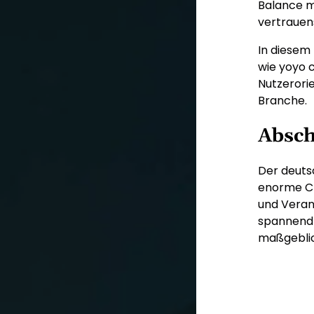
Balance m
vertrauens
In diesem
wie yoyo c
Nutzerori
Branche.
Absch
Der deutsc
enorme Ch
und Verant
spannend a
maßgeblic