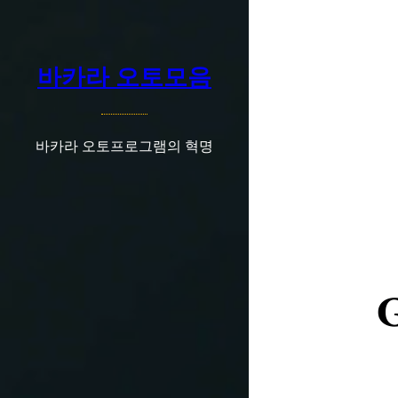
콘
텐
츠
바카라 오토모음
로
바
로
가
바카라 오토프로그램의 혁명
기