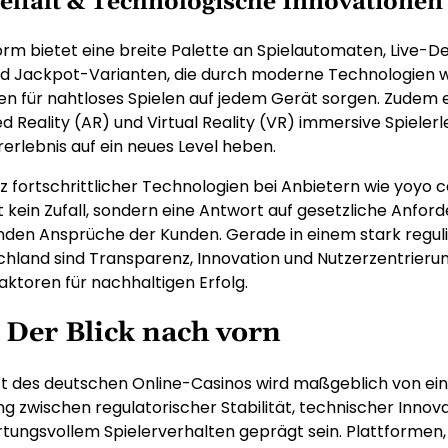
ielfalt & Technologische Innovationen
orm bietet eine breite Palette an Spielautomaten, Live-D
nd Jackpot-Varianten, die durch moderne Technologien 
en für nahtloses Spielen auf jedem Gerät sorgen. Zudem
Reality (AR) und Virtual Reality (VR) immersive Spielerle
erlebnis auf ein neues Level heben.
z fortschrittlicher Technologien bei Anbietern wie yoyo c
t kein Zufall, sondern eine Antwort auf gesetzliche Anfo
enden Ansprüche der Kunden. Gerade in einem stark regul
chland sind Transparenz, Innovation und Nutzerzentrieru
aktoren für nachhaltigen Erfolg.
: Der Blick nach vorn
ft des deutschen Online-Casinos wird maßgeblich von ei
g zwischen regulatorischer Stabilität, technischer Innov
tungsvollem Spielerverhalten geprägt sein. Plattformen, 