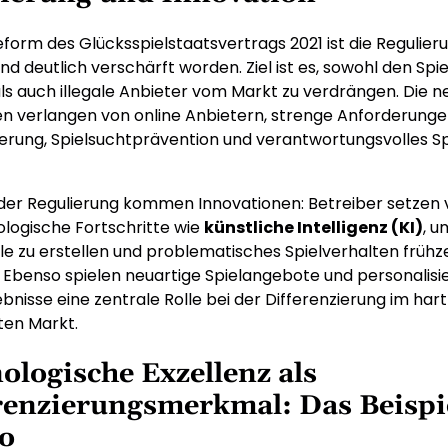
eform des Glücksspielstaatsvertrags 2021 ist die Regulieru
d deutlich verschärft worden. Ziel ist es, sowohl den Spi
ls auch illegale Anbieter vom Markt zu verdrängen. Die 
n verlangen von online Anbietern, strenge Anforderunge
ierung, Spielsuchtprävention und verantwortungsvolles Sp
der Regulierung kommen Innovationen: Betreiber setzen 
ologische Fortschritte wie
künstliche Intelligenz (KI)
, u
ile zu erstellen und problematisches Spielverhalten frühze
 Ebenso spielen neuartige Spielangebote und personalisi
bnisse eine zentrale Rolle bei der Differenzierung im hart
en Markt.
ologische Exzellenz als
renzierungsmerkmal: Das Beispi
o