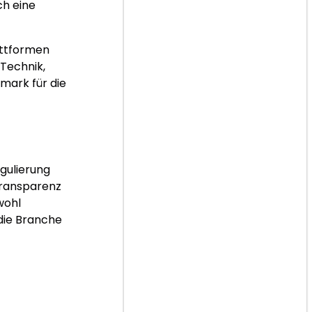
ch eine
attformen
 Technik,
mark für die
gulierung
Transparenz
wohl
 die Branche