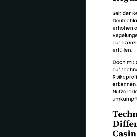
Seit der R
Deutschlan
erhöhen a
Regelunge
auf Lizenz
erfüllen.
Doch mit 
auf techn
Risikoprof
erkennen.
Nutzererle
umkämpft
Techn
Diffe
Casin