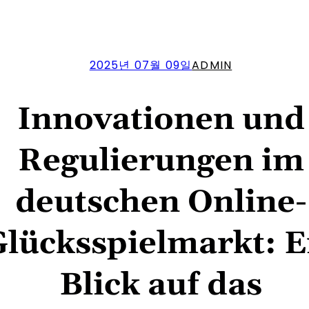
2025년 07월 09일
ADMIN
Innovationen und
Regulierungen im
deutschen Online-
Glücksspielmarkt: E
Blick auf das