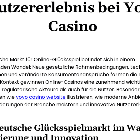
utzererlebnis bei Y
Casino
he Markt für Online-Glücksspiel befindet sich in einem
enden Wandel: Neue gesetzliche Rahmenbedingungen, tec
nen und veränderte Konsumentenansprüche formen die L
 Kontext gewinnen Online-Casinos eine zunehmend wichti
 regulatorische Akteure als auch für die Nutzer. Besonder
en wie
yoyo casino website
illustrieren, wie moderne Anbi
derungen der Branche meistern und innovative Nutzererl
eutsche Glücksspielmarkt im Wa
ierung und Innovation