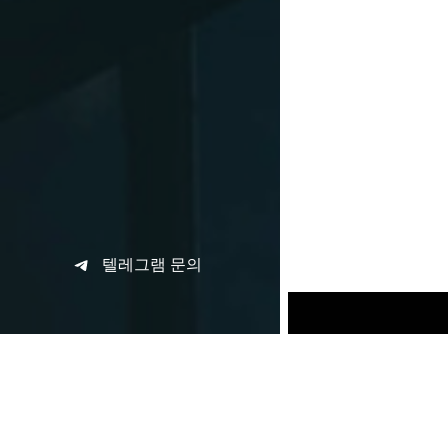
텔레그램 문의
PREVIOUS
Authentizitä
Glücksspie
Erfahrungsb
entscheiden