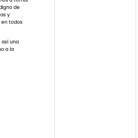
digno de
as y
o en todos
 así una
o a la