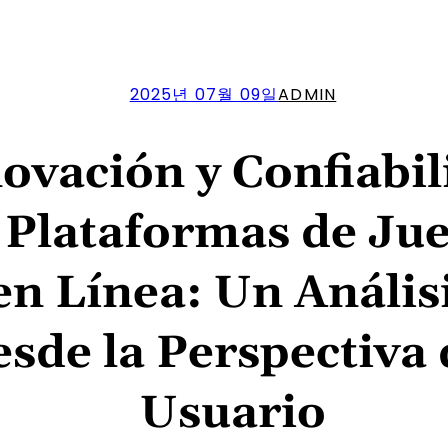
2025년 07월 09일
ADMIN
ovación y Confiabi
 Plataformas de Ju
en Línea: Un Anális
esde la Perspectiva 
Usuario