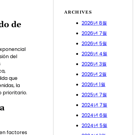
a
r
ARCHIVES
c
h
do de
2026년 8월
2026년 7월
2026년 5월
exponencial
2026년 4월
sión del
s
2026년 3월
ca,
2026년 2월
dida que
2026년 1월
nidas, la
prioritario.
2025년 7월
2024년 7월
la
2024년 6월
2024년 5월
 en factores