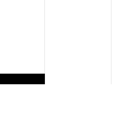
igitalización
rosos
 las apuesta