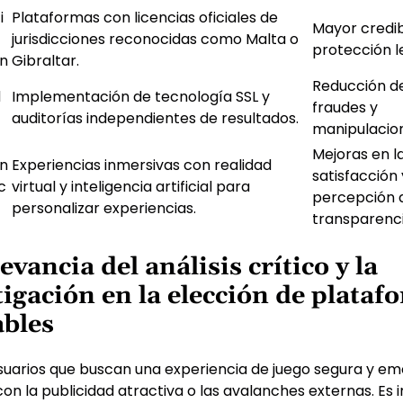
i
Plataformas con licencias oficiales de
Mayor credib
jurisdicciones reconocidas como Malta o
protección l
ón
Gibraltar.
Reducción de
d
Implementación de tecnología SSL y
fraudes y
auditorías independientes de resultados.
manipulacio
Mejoras en l
ón
Experiencias inmersivas con realidad
satisfacción 
c
virtual y inteligencia artificial para
percepción 
personalizar experiencias.
transparenci
evancia del análisis crítico y la
tigación en la elección de plataf
ables
usuarios que buscan una experiencia de juego segura y em
on la publicidad atractiva o las avalanches externas. Es